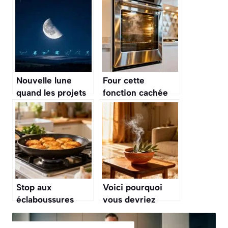
Nouvelle lune
Four cette
quand les projets
fonction cachée
souvrent et
permet de
salignent pour les
nettoyer entre les
signes du
deux vitres sans
zodiaque
les démonter
Stop aux
Voici pourquoi
éclaboussures
vous devriez
d’huile en cuisine:
brûler des feuilles
l’astuce simple
de laurier dans