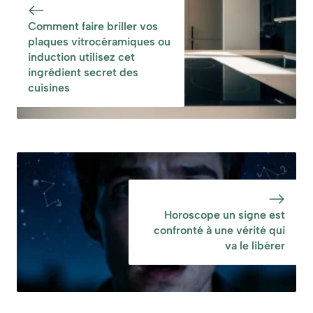
pour frire en toute
votre maison
Comment faire briller vos
sécurité et
plaques vitrocéramiques ou
propreté
induction utilisez cet
ingrédient secret des
cuisines
Horoscope un signe est
confronté à une vérité qui
va le libérer