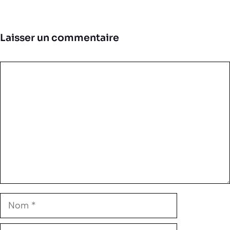
Laisser un commentaire
Commentaire
Nom
E-