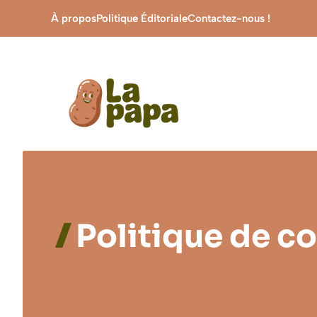
Aller
À propos
Politique Éditoriale
Contactez-nous !
au
contenu
Politique de co