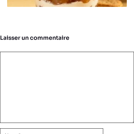
Laisser un commentaire
Commentaire
Nom