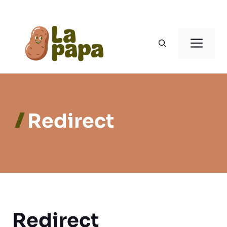
Aller
au
Men
contenu
Redirect
Redirect